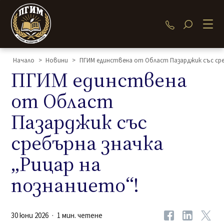
034 480 286
Начало
>
Новини
>
ПГИМ единствена от Област Пазарджик със сре
ПГИМ единствена
от Област
Пазарджик със
сребърна значка
„Рицар на
познанието“!
30 юни 2026
1 мин. четене