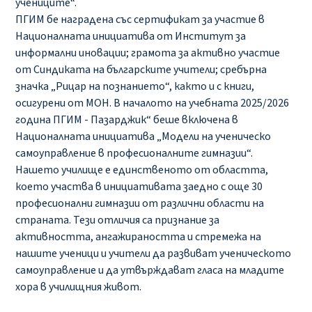
учениците“.
ПГИМ бе наградена със сертификат за участие в
Националната инициатива от Институт за
информални иновации; грамота за активно участие
от Синдиката на българските учители; сребърна
значка „Рицар на познанието“, както и с книги,
осигурени от МОН. В началото на учебната 2025/2026
година ПГИМ - Пазарджик“ беше включена в
Националната инициатива „Модели на ученическо
самоуправление в професионалните гимназии“.
Нашето училище е единственото от областта,
което участва в инициативата заедно с още 30
професионални гимназии от различни области на
страната. Тези отличия са признание за
активността, ангажираността и стремежа на
нашите ученици и учители да развиват ученическото
самоуправление и да утвърждават гласа на младите
хора в училищния живот.