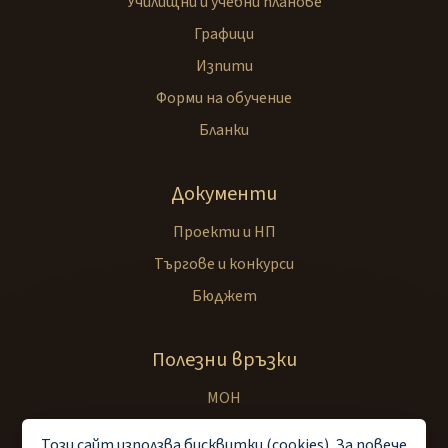
Училищни и учебни планове
Графици
Изпити
Форми на обучение
Бланки
Документи
Проекти и НП
Търгове и конкурси
Бюджет
Полезни връзки
МОН
РУО Пазарджик
Този сайт използва бисквитки (cookies). За повече