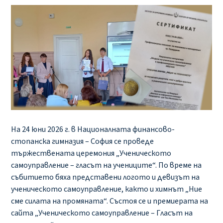
На 24 юни 2026 г. в Националната финансово-
стопанска гимназия – София се проведе
тържествената церемония „Ученическото
самоуправление – гласът на учениците“. По време на
събитието бяха представени логото и девизът на
ученическото самоуправление, както и химнът „Ние
сме силата на промяната“. Състоя се и премиерата на
сайта „Ученическото самоуправление – Гласът на