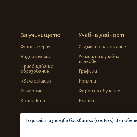
За училището
Учебна дейност
Фотогалерия
Седмично разписание
Видеогалерия
Училищни и учебни
планове
Приобщаващо
образование
Графици
Квалификация
Изпити
Униформи
Форми на обучение
Контакти
Бланки
Този сайт използва бисквитки (cookies). За пове
© 2025—2026 ПГИМ Пазарджик