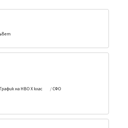
съвет
График на НВО X клас
СФО