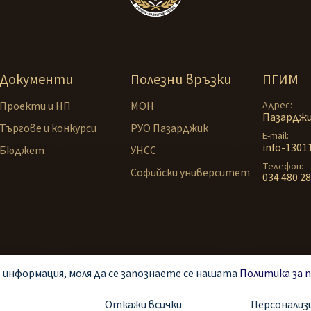
Документи
Полезни връзки
ПГИМ
Проекти и НП
МОН
Адрес
Пазарджи
Търгове и конкурси
РУО Пазарджик
E-mail
info-130
Бюджет
УНСС
Телефон
Софийски университет
034 480 2
че информация, моля да се запознаете се нашaтa
Политика за 
Общи условия
Политика за повер
Откажи всички
Персонализ