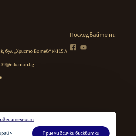
Последвайте ни
Facebook
Youtube
к, бул. „Христо Ботев“ №115 А
1139@edu.mon.bg
86
поверителност
.
ителност
Управление на бисквитките
Карта на сайта
ирай >
Приеми всички бисквитки