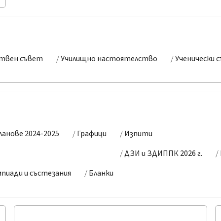
твен съвет
Училищно настоятелство
Ученически 
ланове 2024-2025
Графици
Изпити
ДЗИ и ЗДИППК 2026 г.
пиади и състезания
Бланки