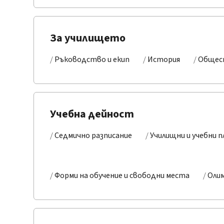
За училището
Ръководство и екип
История
Общес
Учебна дейност
Седмично разписание
Училищни и учебни п
Форми на обучение и свободни места
Олим