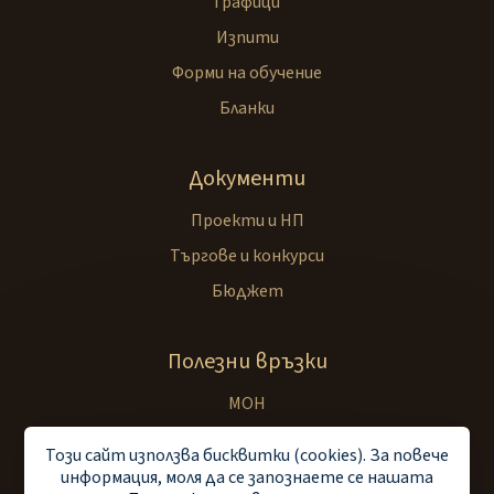
Графици
Изпити
Форми на обучение
Бланки
Документи
Проекти и НП
Търгове и конкурси
Бюджет
Полезни връзки
МОН
РУО Пазарджик
Този сайт използва бисквитки (cookies). За повече
УНСС
информация, моля да се запознаете се нашaтa