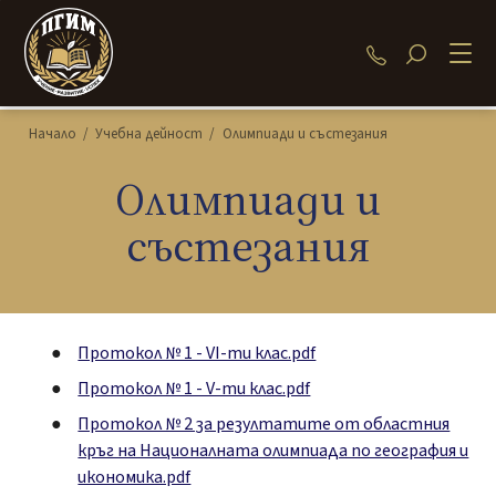
034 480 286
Начало
/
Учебна дейност
/
Олимпиади и състезания
Олимпиади и
състезания
Протокол № 1 - VI-ти клас.pdf
Протокол № 1 - V-ти клас.pdf
Протокол № 2 за резултатите от областния
кръг на Националната олимпиада по география и
икономика.pdf