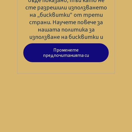
бъде показано, тъй като не
сте разрешили използването
на „бисквитки“ от трети
страни. Научете повече за
нашата политика за
използване на бисквитки и
Променете
предпочитанията си