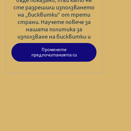
бъде показано, тъй като не
сте разрешили използването
на „бисквитки“ от трети
страни. Научете повече за
нашата политика за
използване на бисквитки и
Променете
предпочитанията си