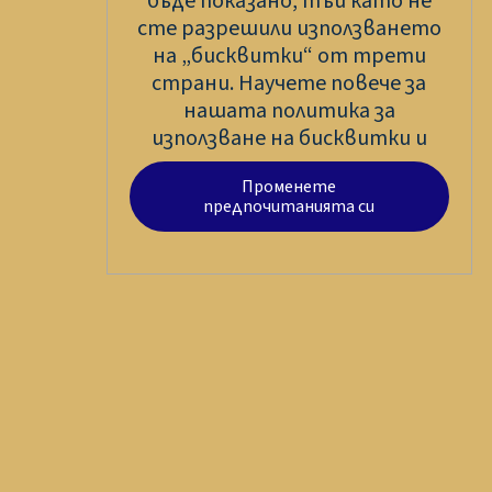
бъде показано, тъй като не
сте разрешили използването
на „бисквитки“ от трети
страни. Научете повече за
нашата политика за
използване на бисквитки и
Променете
предпочитанията си