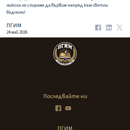
никога не спираме да вървим напред към светли
бъднини!
ПГИМ
24 май 2026
Последвайте ни
Facebook
Youtube
ПГИМ