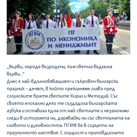
„Върви, народе възродени, към светла бъднина
върви...“
Днес е най-вдъхновяващият и съкровен български
празник – денят, в който прекланяме глава пред
солунските братя светите Кирил и Методий. Със
своето епохално дело те създадоха българската
азбука и оставиха една от най-светлите и незаличими
следи в историята ни, дарявайки ни със светлината на
словото и духовността. ПГИМ бе в сърцето на
празничното шествие. С гордост и приповдигнато