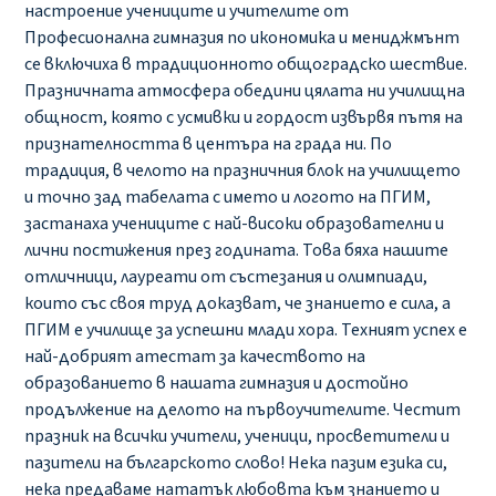
настроение учениците и учителите от
Професионална гимназия по икономика и мениджмънт
се включиха в традиционното общоградско шествие.
Празничната атмосфера обедини цялата ни училищна
общност, която с усмивки и гордост извървя пътя на
признателността в центъра на града ни. По
традиция, в челото на празничния блок на училището
и точно зад табелата с името и логото на ПГИМ,
застанаха учениците с най-високи образователни и
лични постижения през годината. Това бяха нашите
отличници, лауреати от състезания и олимпиади,
които със своя труд доказват, че знанието е сила, а
ПГИМ е училище за успешни млади хора. Техният успех е
най-добрият атестат за качеството на
образованието в нашата гимназия и достойно
продължение на делото на първоучителите. Честит
празник на всички учители, ученици, просветители и
пазители на българското слово! Нека пазим езика си,
нека предаваме нататък любовта към знанието и