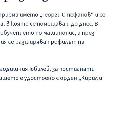
 приема името „Георги Стефанов“ и се
, в която се помещава и до днес. В
обучението по машинопис, а през
ия се разширява профилът на
25-годишния юбилей, за постигнати
ището е удостоено с орден „Кирил и