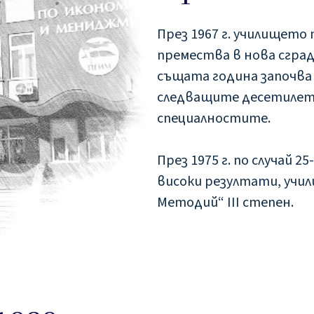
През 1967 г. училището
премества в нова сграда
същата година започва 
следващите десетилет
специалностите.
През 1975 г. по случай 
високи резултати, учил
Методий“ III степен.