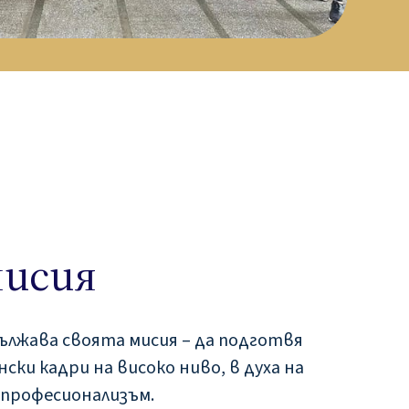
исия
ължава своята мисия – да подготвя
ски кадри на високо ниво, в духа на
 професионализъм.