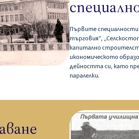
специалн
Първите специалности 
търговия“, „Селскосто
капитално строителст
икономическото образо
дейността си, като през
паралелки.
аване