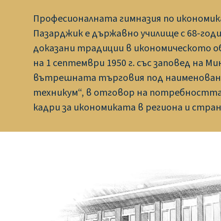
Професионалната гимназия по икономик
Пазарджик е държавно училище с 68-год
доказани традиции в икономическото об
на 1 септември 1950 г. със заповед на 
вътрешната търговия под наименован
техникум“, в отговор на потребностт
кадри за икономиката в региона и стра