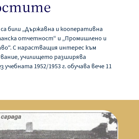
остите
са били „Държавна и кооперативна
панска отчетност“ и „Промишлено и
во“. С нарастващия интерес към
вание, училището разширява
 учебната 1952/1953 г. обучава вече 11