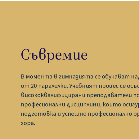
Съвремие
В момента в гимназията се обучават над
от 20 паралелки. Учебният процес се о
висококвалифицирани преподаватели п
професионални дисциплини, които осиг
подготовка и успешно професионално 
хора.