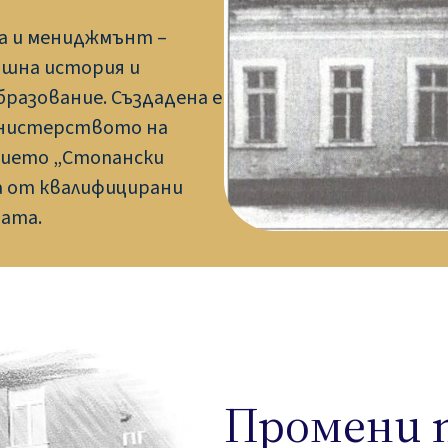
а и мениджмънт –
ишна история и
разование. Създадена е
Министерството на
ието „Стопански
а от квалифицирани
ната.
Промени 