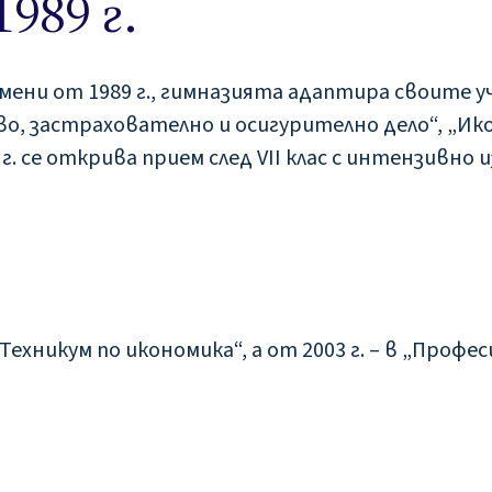
989 г.
мени от 1989 г., гимназията адаптира своите у
о, застрахователно и осигурително дело“, „Ик
. се открива прием след VII клас с интензивно и
„Техникум по икономика“, а от 2003 г. – в „Профе