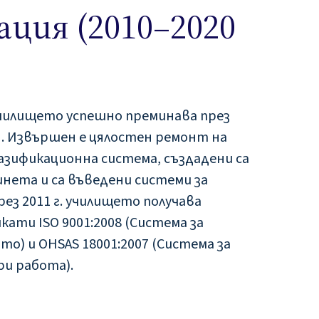
ция (2010–2020
 училището успешно преминава през
я. Извършен е цялостен ремонт на
газификационна система, създадени са
нета и са въведени системи за
рез 2011 г. училището получава
ати ISO 9001:2008 (Система за
то) и OHSAS 18001:2007 (Система за
ри работа).